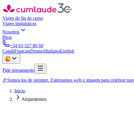
Viajes de fin de curso
Viajes lingüísticos
Nosotros
Blog
+34 93 327 80 60
Català
Français
Deutsch
Italiano
English
Pide presupuesto
🎉
Somos los de siempre. Estrenamos web e imagen para celebrar nues
Inicio
Alojamientos