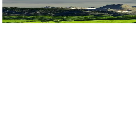
Madrid
Barcellona
Cordova
Santander
Gite scolastiche in Spagna
Itinerari educativi su misura a Barcellona, Madrid, Valencia, Andalusia