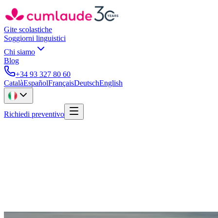
Gite scolastiche
Soggiorni linguistici
Chi siamo
Blog
+34 93 327 80 60
Català
Español
Français
Deutsch
English
Richiedi preventivo
Nord della Spagna