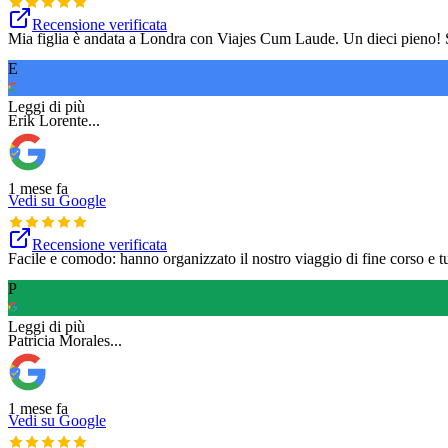
Recensione verificata
Mia figlia è andata a Londra con Viajes Cum Laude. Un dieci pieno! S
E
Tradotto da Google
Leggi di più
Erik Lorente
...
1 mese fa
Vedi su Google
Recensione verificata
Facile e comodo: hanno organizzato il nostro viaggio di fine corso e tutt
P
Tradotto da Google
Leggi di più
Patricia Morales
...
1 mese fa
Vedi su Google