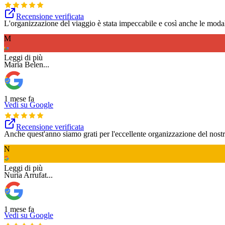
Recensione verificata
L'organizzazione del viaggio è stata impeccabile e così anche le modal
M
Tradotto da Google
Leggi di più
Maria Belen
...
1 mese fa
Vedi su Google
Recensione verificata
Anche quest'anno siamo grati per l'eccellente organizzazione del nost
N
Tradotto da Google
Leggi di più
Nuria Arrufat
...
1 mese fa
Vedi su Google