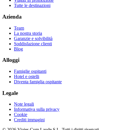
Viaggi in promozione
Tutte le destinazioni
Azienda
Team
La nostra storia
Garanzie e solvibilità
Soddisfazione clienti
Blog
Alloggi
Famiglie ospitanti
Hotel e ostelli
Diventa famiglia ospitante
Legale
Note legali
Informativa sulla privacy
Cookie
Crediti immagini
© 2026 Viajes Cum Laude S.L.
Tutti i diritti riservati.