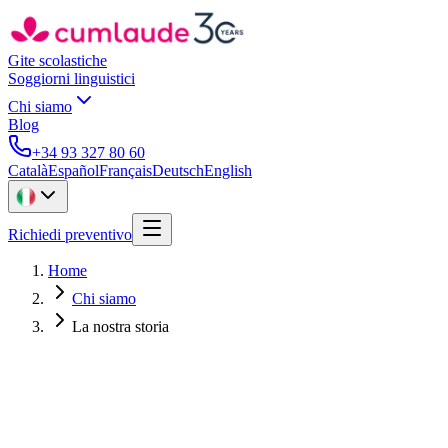
Gite scolastiche
Soggiorni linguistici
Chi siamo
Blog
+34 93 327 80 60
Català
Español
Français
Deutsch
English
Richiedi preventivo
Home
Chi siamo
La nostra storia