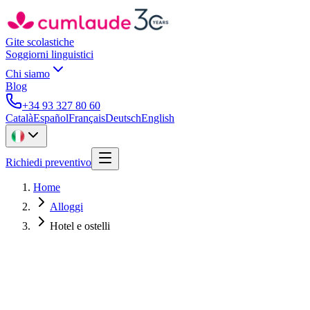
Gite scolastiche
Soggiorni linguistici
Chi siamo
Blog
+34 93 327 80 60
Català
Español
Français
Deutsch
English
Richiedi preventivo
Home
Alloggi
Hotel e ostelli