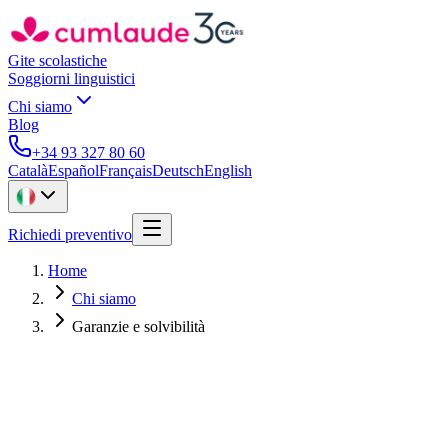
Gite scolastiche
Soggiorni linguistici
Chi siamo
Blog
+34 93 327 80 60
Català
Español
Français
Deutsch
English
Richiedi preventivo
Home
Chi siamo
Garanzie e solvibilità