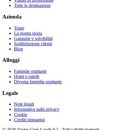
Viaggi in promozione
Tutte le destinazioni
Azienda
Team
La nostra storia
Garanzie e solvibilità
Soddisfazione clienti
Blog
Alloggi
Famiglie ospitanti
Hotel e ostelli
Diventa famiglia ospitante
Legale
Note legali
Informativa sulla privacy
Cookie
Crediti immagini
© 2026 Viajes Cum Laude S.L.
Tutti i diritti riservati.