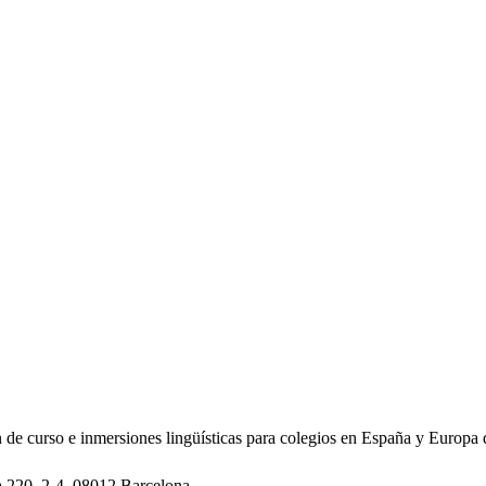
 de curso e inmersiones lingüísticas para colegios en España y Europa
a 220
,
2-4
,
08012
Barcelona