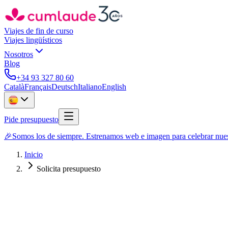
Viajes de fin de curso
Viajes lingüísticos
Nosotros
Blog
+34 93 327 80 60
Català
Français
Deutsch
Italiano
English
Pide presupuesto
🎉
Somos los de siempre. Estrenamos web e imagen para celebrar nues
Inicio
Solicita presupuesto