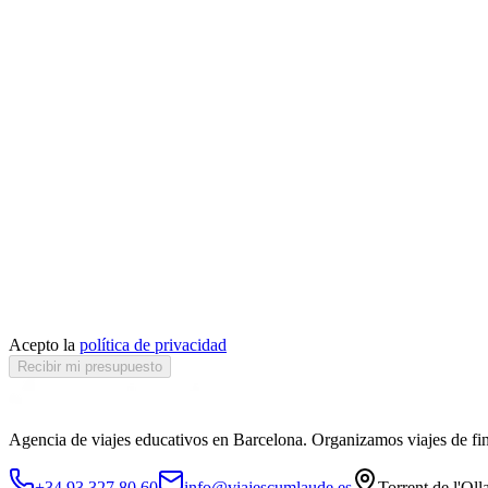
Acepto la
política de privacidad
Recibir mi presupuesto
Agencia de viajes educativos en Barcelona. Organizamos viajes de fin
+34 93 327 80 60
info@viajescumlaude.es
Torrent de l'Oll