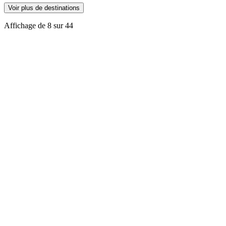
4.2
MENORCA AVIÓ
Voir plus de destinations
Transport
Jul 2026
·
Détail par catégorie
Affichage de
8
sur
44
4.3
Hébergement
4.4
Restauration
3.8
Activités
4.3
Transport
4.3