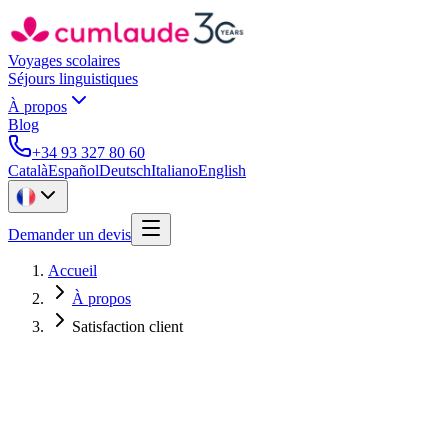
Voyages scolaires
Séjours linguistiques
À propos
Blog
+34 93 327 80 60
Català
Español
Deutsch
Italiano
English
Demander un devis
Accueil
À propos
Satisfaction client