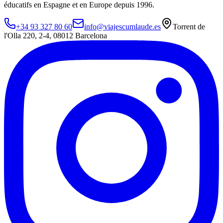
éducatifs en Espagne et en Europe depuis 1996.
+34 93 327 80 60
info@viajescumlaude.es
Torrent de
l'Olla 220
,
2-4
,
08012
Barcelona