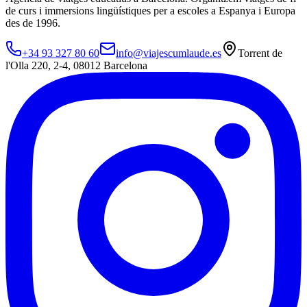
de curs i immersions lingüístiques per a escoles a Espanya i Europa
des de 1996.
+34 93 327 80 60
info@viajescumlaude.es
Torrent de
l'Olla 220
,
2-4
,
08012
Barcelona