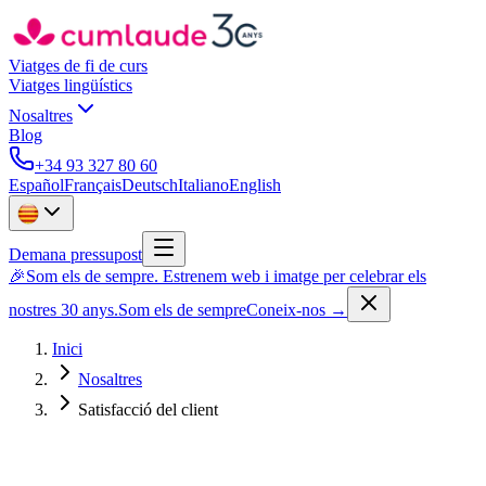
Viatges de fi de curs
Viatges lingüístics
Nosaltres
Blog
+34 93 327 80 60
Español
Français
Deutsch
Italiano
English
Demana pressupost
🎉
Som els de sempre. Estrenem web i imatge per celebrar els
nostres 30 anys.
Som els de sempre
Coneix-nos
→
Inici
Nosaltres
Satisfacció del client