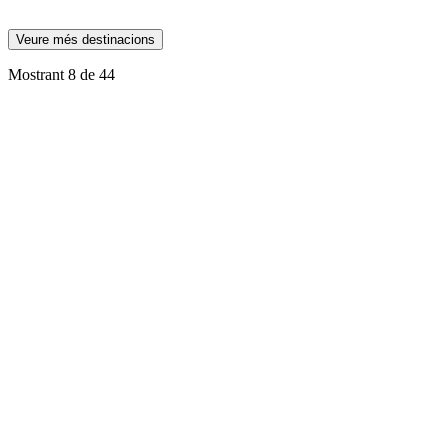
Jul 2026
Activitats
4.2
MENORCA AVIÓ
Veure més destinacions
Transport
Jul 2026
·
Desglossament per categoria
Mostrant
8
de
44
4.3
Allotjament
4.4
Alimentació
3.8
Activitats
4.3
Transport
4.3