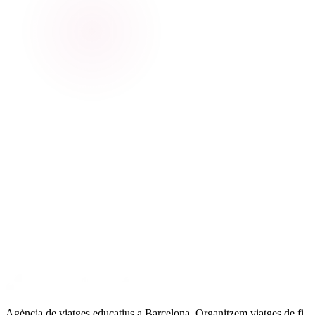
Agència de viatges educatius a Barcelona. Organitzem viatges de fi