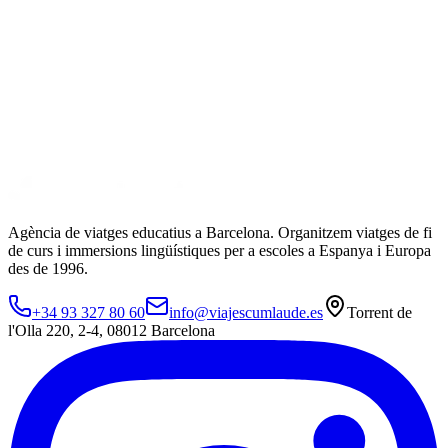
Agència de viatges educatius a Barcelona. Organitzem viatges de fi
de curs i immersions lingüístiques per a escoles a Espanya i Europa
des de 1996.
+34 93 327 80 60
info@viajescumlaude.es
Torrent de
l'Olla 220
,
2-4
,
08012
Barcelona