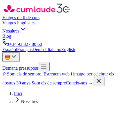
Viatges de fi de curs
Viatges lingüístics
Nosaltres
Blog
+34 93 327 80 60
Español
Français
Deutsch
Italiano
English
Demana pressupost
🎉
Som els de sempre. Estrenem web i imatge per celebrar els
nostres 30 anys.
Som els de sempre
Coneix-nos
→
Inici
Nosaltres