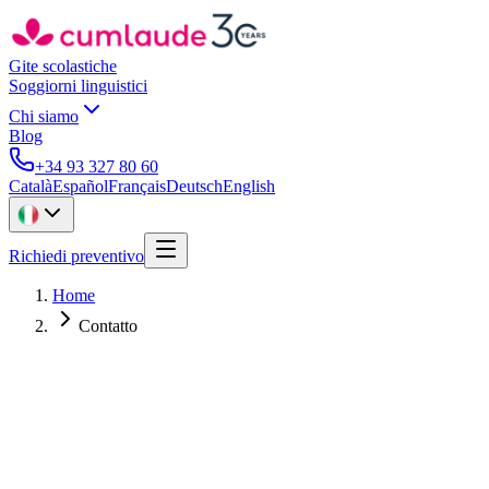
Gite scolastiche
Soggiorni linguistici
Chi siamo
Blog
+34 93 327 80 60
Català
Español
Français
Deutsch
English
Richiedi preventivo
Home
Contatto